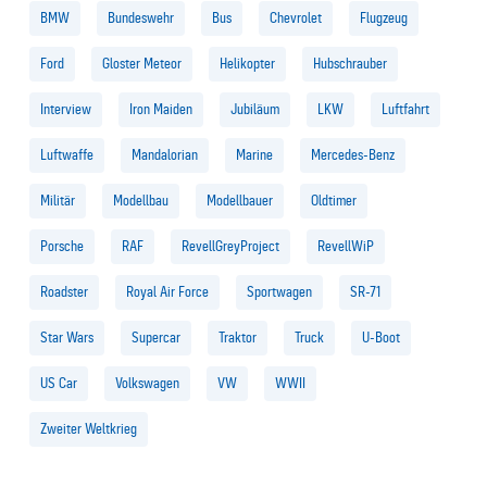
BMW
Bundeswehr
Bus
Chevrolet
Flugzeug
Ford
Gloster Meteor
Helikopter
Hubschrauber
Interview
Iron Maiden
Jubiläum
LKW
Luftfahrt
Luftwaffe
Mandalorian
Marine
Mercedes-Benz
Militär
Modellbau
Modellbauer
Oldtimer
Porsche
RAF
RevellGreyProject
RevellWiP
Roadster
Royal Air Force
Sportwagen
SR-71
Star Wars
Supercar
Traktor
Truck
U-Boot
US Car
Volkswagen
VW
WWII
Zweiter Weltkrieg