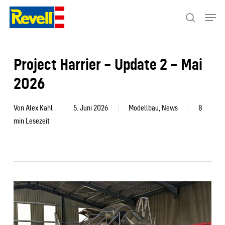
Skip
Menu
to
search
Close
main
Menu
content
Project Harrier – Update 2 – Mai
2026
Von
Alex Kahl
5. Juni 2026
Modellbau
,
News
8
min Lesezeit