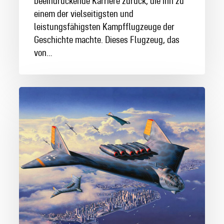
beeindruckende Karriere zurück, die ihn zu
einem der vielseitigsten und
leistungsfähigsten Kampfflugzeuge der
Geschichte machte. Dieses Flugzeug, das
von…
Die
Arado
Ar
555:
Ein
vergessenes
Wunderwerk
der
Luftfahrtgeschichte