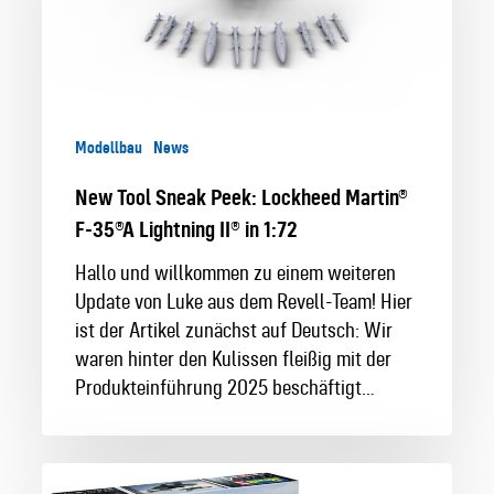
Lockheed
Martin®
F-
35®A
Lightning
Modellbau
News
II®
in
New Tool Sneak Peek: Lockheed Martin®
1:72
F-35®A Lightning II® in 1:72
Hallo und willkommen zu einem weiteren
Update von Luke aus dem Revell-Team! Hier
ist der Artikel zunächst auf Deutsch: Wir
waren hinter den Kulissen fleißig mit der
Produkteinführung 2025 beschäftigt…
50