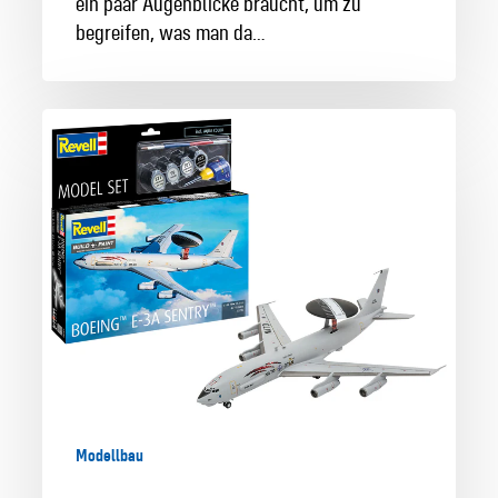
ein paar Augenblicke braucht, um zu
begreifen, was man da…
Die
Boeing
E-
3A
Sentry:
Das
Auge
am
Himmel
für
Modellbauer
Modellbau