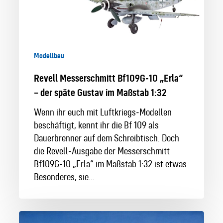
im
Maßstab
1:32
Modellbau
Revell Messerschmitt Bf109G‑10 „Erla“
– der späte Gustav im Maßstab 1:32
Wenn ihr euch mit Luftkriegs‑Modellen
beschäftigt, kennt ihr die Bf 109 als
Dauerbrenner auf dem Schreibtisch. Doch
die Revell‑Ausgabe der Messerschmitt
Bf109G‑10 „Erla“ im Maßstab 1:32 ist etwas
Besonderes, sie…
Arado