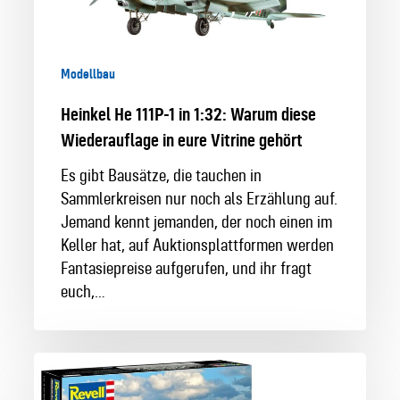
in
eure
Vitrine
Modellbau
gehört
Heinkel He 111P-1 in 1:32: Warum diese
Wiederauflage in eure Vitrine gehört
Es gibt Bausätze, die tauchen in
Sammlerkreisen nur noch als Erzählung auf.
Jemand kennt jemanden, der noch einen im
Keller hat, auf Auktionsplattformen werden
Fantasiepreise aufgerufen, und ihr fragt
euch,…
Die
Me262A-