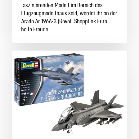
faszinierenden Modell im Bereich des
Flugzeugmodellbaus seid, werdet ihr an der
Arado Ar 196A-3 (Revell Shopplink Eure
helle Freude…
Lockheed
Martin®
F-
35®A
Lightning
II®
–
Unser
aktuelles
New
Tool!