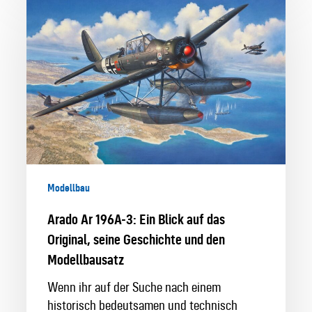
Ar
196A-
3:
Ein
Blick
auf
das
Original,
seine
Geschichte
Modellbau
und
den
Arado Ar 196A-3: Ein Blick auf das
Modellbausatz
Original, seine Geschichte und den
Modellbausatz
Wenn ihr auf der Suche nach einem
historisch bedeutsamen und technisch