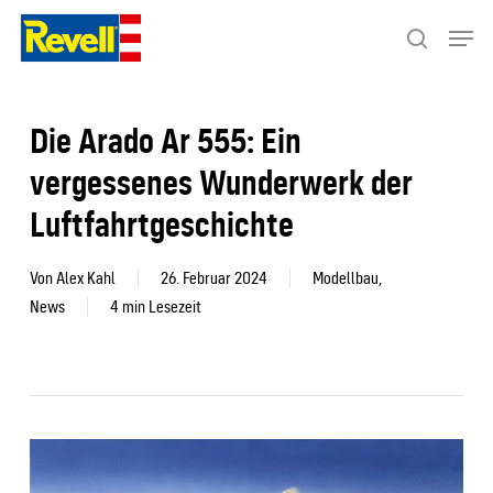
Skip
Menu
to
search
Close
main
Menu
content
Die Arado Ar 555: Ein
vergessenes Wunderwerk der
Luftfahrtgeschichte
Von
Alex Kahl
26. Februar 2024
Modellbau
,
News
4 min Lesezeit