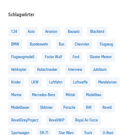
Schlagwörter
1:24
Auto
Aviation
Bausatz
Blackbird
BMW
Bundeswehr
Bus
Chevrolet
Flugzeug
Flugzeugmodell
Focke Wulf
Ford
Gloster Meteor
Helikopter
Hubschrauber
Interview
Jubiläum
Kinder
LKW
Luftfahrt
Luftwaffe
Mandalorian
Marine
Mercedes-Benz
Militär
Modellbau
Modellbauer
Oldtimer
Porsche
RAF
Revell
RevellGreyProject
RevellWiP
Royal Air Force
Sportwagen
SR-71
Star Wars
Truck
U-Boot