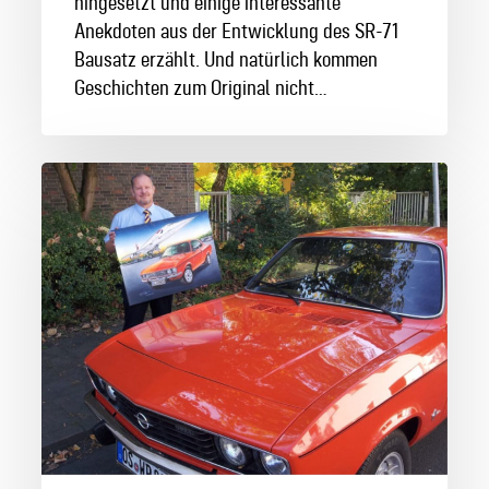
hingesetzt und einige interessante
Anekdoten aus der Entwicklung des SR-71
Bausatz erzählt. Und natürlich kommen
Geschichten zum Original nicht…
Interview
mit
dem
Blech-
Picasso,
Werner
Pitzer