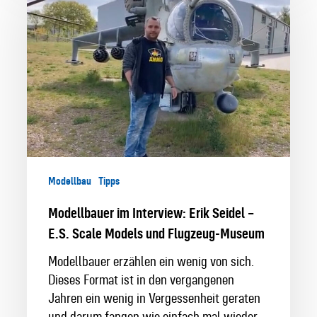
Interview:
Erik
Seidel
–
E.S.
Scale
Models
und
Flugzeug-
Museum
Modellbau
Tipps
Modellbauer im Interview: Erik Seidel –
E.S. Scale Models und Flugzeug-Museum
Modellbauer erzählen ein wenig von sich.
Dieses Format ist in den vergangenen
Jahren ein wenig in Vergessenheit geraten
und darum fangen wie einfach mal wieder