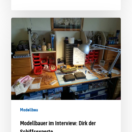
Modellbauer
im
Interview:
Dirk
der
Schiffsexperte
Modellbau
Modellbauer im Interview: Dirk der
Schiffsexperte