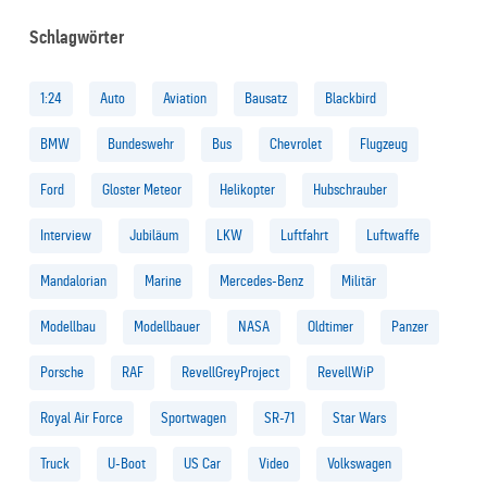
Schlagwörter
1:24
Auto
Aviation
Bausatz
Blackbird
BMW
Bundeswehr
Bus
Chevrolet
Flugzeug
Ford
Gloster Meteor
Helikopter
Hubschrauber
Interview
Jubiläum
LKW
Luftfahrt
Luftwaffe
Mandalorian
Marine
Mercedes-Benz
Militär
Modellbau
Modellbauer
NASA
Oldtimer
Panzer
Porsche
RAF
RevellGreyProject
RevellWiP
Royal Air Force
Sportwagen
SR-71
Star Wars
Truck
U-Boot
US Car
Video
Volkswagen