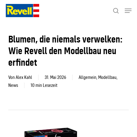
Skip
Menu
to
search
Close
main
Menu
content
Blumen, die niemals verwelken:
Wie Revell den Modellbau neu
erfindet
Von
Alex Kahl
31. Mai 2026
Allgemein
,
Modellbau
,
News
10 min Lesezeit