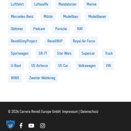
Luftfahrt
Luftwaffe
Mandalorian
Marine
Mercedes-Benz
Militär
Modellbau
Modellbauer
Oldtimer
Podcast
Porsche
RAF
RevellGreyProject
RevellWiP
Royal Air Force
Sportwagen
SR-71
Star Wars
Supercar
Truck
U-Boot
US Airforce
US Car
Volkswagen
VW
WWII
Zweiter Weltkrieg
© 2026 Carrera Revell Europe GmbH.
Impressum
|
Datenschutz
twitter
facebook
youtube
instagram