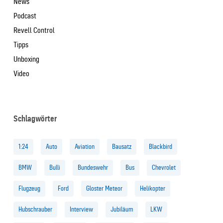
News
Podcast
Revell Control
Tipps
Unboxing
Video
Schlagwörter
1:24
Auto
Aviation
Bausatz
Blackbird
BMW
Bulli
Bundeswehr
Bus
Chevrolet
Flugzeug
Ford
Gloster Meteor
Helikopter
Hubschrauber
Interview
Jubiläum
LKW