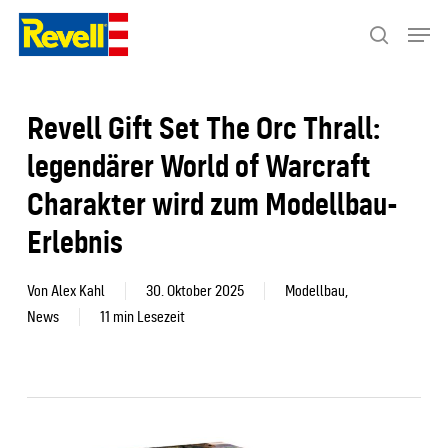
Skip
Menu
to
search
Close
main
Menu
content
Revell Gift Set The Orc Thrall:
legendärer World of Warcraft
Charakter wird zum Modellbau-
Erlebnis
Von
Alex Kahl
30. Oktober 2025
Modellbau
,
News
11 min Lesezeit