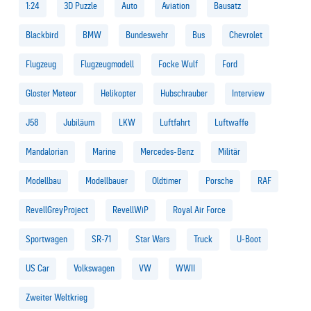
1:24
3D Puzzle
Auto
Aviation
Bausatz
Blackbird
BMW
Bundeswehr
Bus
Chevrolet
Flugzeug
Flugzeugmodell
Focke Wulf
Ford
Gloster Meteor
Helikopter
Hubschrauber
Interview
J58
Jubiläum
LKW
Luftfahrt
Luftwaffe
Mandalorian
Marine
Mercedes-Benz
Militär
Modellbau
Modellbauer
Oldtimer
Porsche
RAF
RevellGreyProject
RevellWiP
Royal Air Force
Sportwagen
SR-71
Star Wars
Truck
U-Boot
US Car
Volkswagen
VW
WWII
Zweiter Weltkrieg