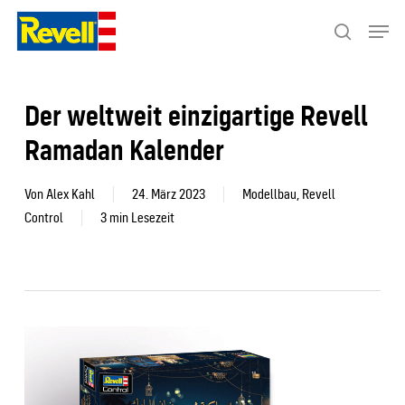
Skip
Menu
to
search
Close
main
Menu
content
Der weltweit einzigartige Revell
Ramadan Kalender
Von
Alex Kahl
24. März 2023
Modellbau
,
Revell
Control
3 min Lesezeit