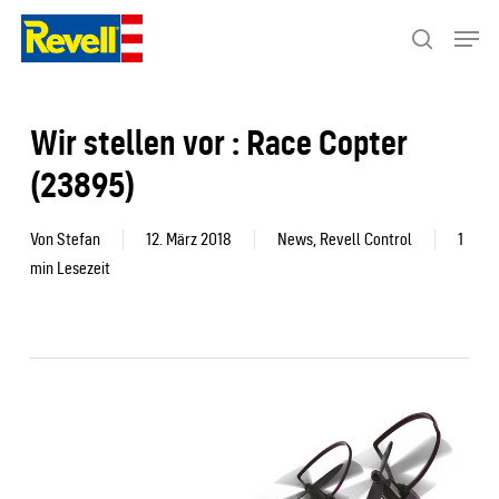
Skip
Menu
to
search
Close
main
Menu
content
Wir stellen vor : Race Copter
(23895)
Von
Stefan
12. März 2018
News
,
Revell Control
1
min Lesezeit