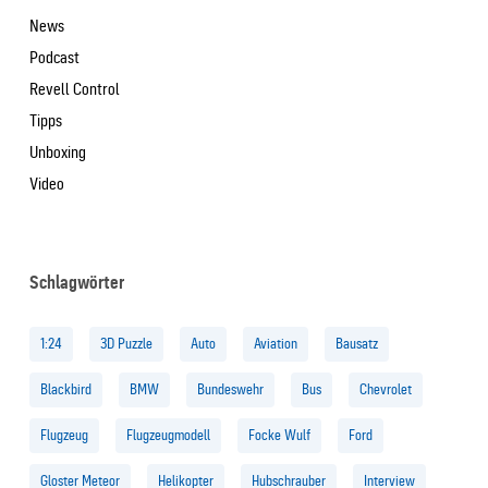
News
Podcast
Revell Control
Tipps
Unboxing
Video
Schlagwörter
1:24
3D Puzzle
Auto
Aviation
Bausatz
Blackbird
BMW
Bundeswehr
Bus
Chevrolet
Flugzeug
Flugzeugmodell
Focke Wulf
Ford
Gloster Meteor
Helikopter
Hubschrauber
Interview