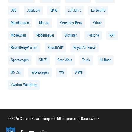
J58
Jubiläum
LKW
Luftfahrt
Luftwaffe
Mandalorian
Marine
Mercedes-Benz
Militär
Modellbau
Modellbauer
Oldtimer
Porsche
RAF
RevellGreyProject
RevellWiP
Royal Air Force
Sportwagen
SR-71
Star Wars
Truck
U-Boot
US Car
Volkswagen
VW
WWII
Zweiter Weltkrieg
© 2026 Carrera Revell Europe GmbH.
Impressum
|
Datenschutz