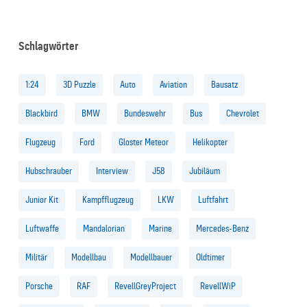
Schlagwörter
1:24
3D Puzzle
Auto
Aviation
Bausatz
Blackbird
BMW
Bundeswehr
Bus
Chevrolet
Flugzeug
Ford
Gloster Meteor
Helikopter
Hubschrauber
Interview
J58
Jubiläum
Junior Kit
Kampfflugzeug
LKW
Luftfahrt
Luftwaffe
Mandalorian
Marine
Mercedes-Benz
Militär
Modellbau
Modellbauer
Oldtimer
Porsche
RAF
RevellGreyProject
RevellWiP