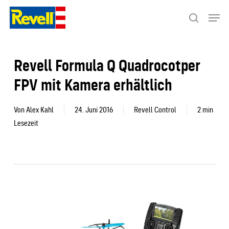
Skip
Menu
to
search
Close
main
Menu
content
Revell Formula Q Quadrocotper
FPV mit Kamera erhältlich
Von
Alex Kahl
24. Juni 2016
Revell Control
2 min
Lesezeit