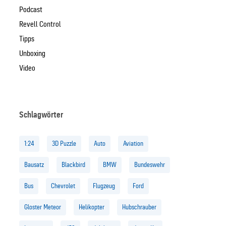
Podcast
Revell Control
Tipps
Unboxing
Video
Schlagwörter
1:24
3D Puzzle
Auto
Aviation
Bausatz
Blackbird
BMW
Bundeswehr
Bus
Chevrolet
Flugzeug
Ford
Gloster Meteor
Helikopter
Hubschrauber