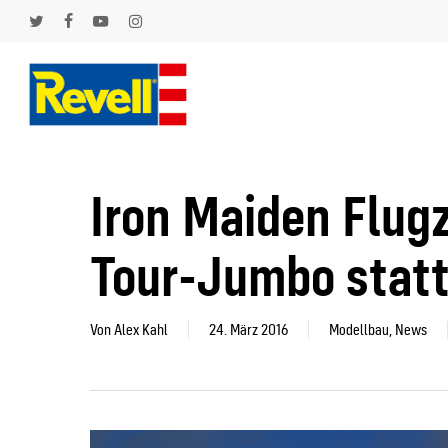
Skip
to
twitter
facebook
youtube
instagram
main
content
Hit enter to search or ESC to close
Iron Maiden Flug
Tour-Jumbo statt
Von
Alex Kahl
24. März 2016
Modellbau
,
News