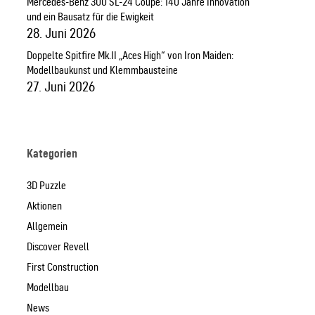
Mercedes-Benz 300 SL-24 Coupé: 140 Jahre Innovation
und ein Bausatz für die Ewigkeit
28. Juni 2026
Doppelte Spitfire Mk.II „Aces High“ von Iron Maiden:
Modellbaukunst und Klemmbausteine
27. Juni 2026
Kategorien
3D Puzzle
Aktionen
Allgemein
Discover Revell
First Construction
Modellbau
News