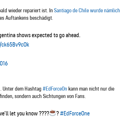
ald wieder repariert ist. In
Santiago de Chile wurde nämlich
s Auftankens beschädigt.
gentina shows expected to go ahead.
om/ck65Bv9cOk
2016
ts. Unter dem Hashtag
#EdForceOn
kann man nicht nur die
 finden, sondern auch Sichtungen von Fans.
we’ll let you know ????
?
#EdForceOne