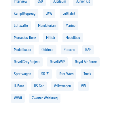
Interview
J58
Jubiläum
Junior Kit
Kampfflugzeug
LKW
Luftfahrt
Luftwaffe
Mandalorian
Marine
Mercedes-Benz
Militär
Modellbau
Modellbauer
Oldtimer
Porsche
RAF
RevellGreyProject
RevellWiP
Royal Air Force
Sportwagen
SR-71
Star Wars
Truck
U-Boot
US Car
Volkswagen
VW
WWII
Zweiter Weltkrieg