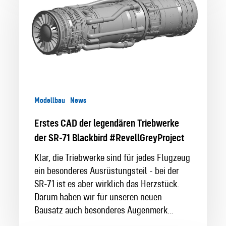
der
legendären
Triebwerke
der
SR-
71
Blackbird
Modellbau
News
#RevellGreyProject
Erstes CAD der legendären Triebwerke
der SR-71 Blackbird #RevellGreyProject
Klar, die Triebwerke sind für jedes Flugzeug
ein besonderes Ausrüstungsteil - bei der
SR-71 ist es aber wirklich das Herzstück.
Darum haben wir für unseren neuen
Bausatz auch besonderes Augenmerk…