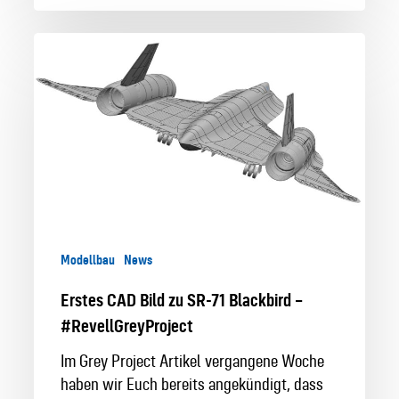
Erstes
CAD
Bild
zu
SR-
71
Blackbird
–
#RevellGreyProject
Modellbau
News
Erstes CAD Bild zu SR-71 Blackbird –
#RevellGreyProject
Im Grey Project Artikel vergangene Woche
haben wir Euch bereits angekündigt, dass