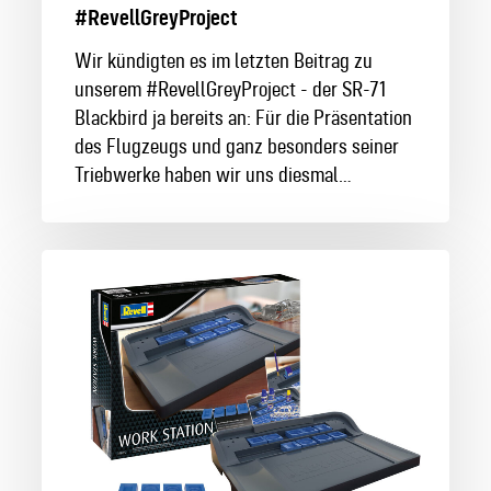
#RevellGreyProject
Szene
setzt
Wir kündigten es im letzten Beitrag zu
#RevellGreyProject
unserem #RevellGreyProject - der SR-71
Blackbird ja bereits an: Für die Präsentation
des Flugzeugs und ganz besonders seiner
Triebwerke haben wir uns diesmal…
Wie
optimiert
Ihr
Euren
Arbeitsplatz?
–
Wir
haben
da