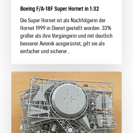
Boeing F/A-18F Super Hornet in 1:32
Die Super Hornet ist als Nachfolgerin der
Hornet 1999 in Dienst gestellt worden. 33%
größer als ihre Vorgängerin und mit deutlich
besserer Avionik ausgerüstet, gilt sie als
einfacher und sicherer…
Die
Testshots
der
SR-
71
Blackbird
sind
da!