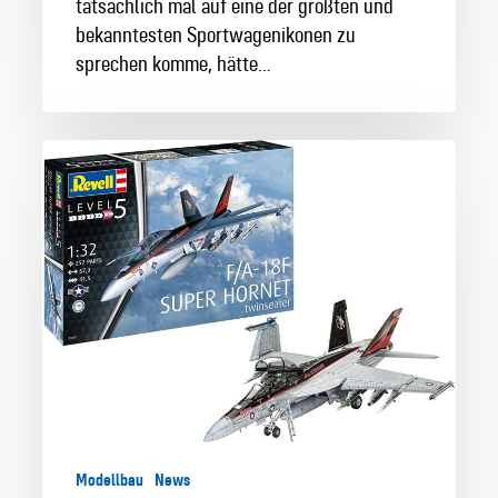
tatsächlich mal auf eine der größten und
bekanntesten Sportwagenikonen zu
sprechen komme, hätte…
Boeing
F/A-
18F
Super
Hornet
in
1:32
Modellbau
News