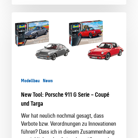
New
Tool:
Porsche
911
G
Serie
–
Coupé
und
Modellbau
News
Targa
New Tool: Porsche 911 G Serie – Coupé
und Targa
Wer hat neulich nochmal gesagt, dass
Verbote bzw. Verordnungen zu Innovationen
führen? Dass ich in diesem Zusammenhang