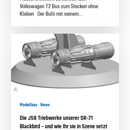
Volkswagen T2 Bus zum Stecken ohne
Kleben Der Bulli mit seinem…
Die
J58
Triebwerke
unserer
SR-
71
Blackbird
–
und
wie
Modellbau
News
Ihr
Die J58 Triebwerke unserer SR-71
sie
Blackbird – und wie Ihr sie in Szene setzt
in