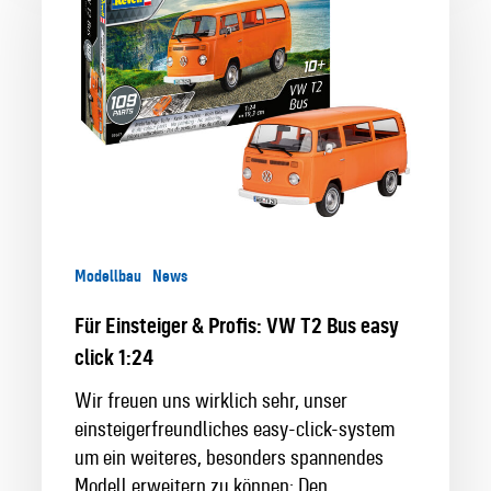
&
Profis:
VW
T2
Bus
easy
click
1:24
Modellbau
News
Für Einsteiger & Profis: VW T2 Bus easy
click 1:24
Wir freuen uns wirklich sehr, unser
einsteigerfreundliches easy-click-system
um ein weiteres, besonders spannendes
Modell erweitern zu können: Den